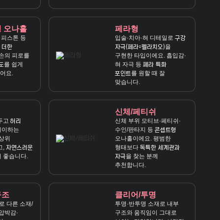
형 오나홀
페라형
 피스톤 등
입술·치아·혀 디테일로
구강
을
 더한
자극(페라=펠라치오)
손의 피로를
구현한 타입이에요. 흡입감·
를 쉽게
혀 자극 등
도
페라 특화
어요.
를 원할 때 잘
포인트
맞습니다.
신체/페티쉬
두고
신체 부위 모티브·페티쉬·
허리
레이하는
수인/판타지 등
콘셉트형
정상위
오나홀이에요. 평범한
고,
형태보다
자연스러운
독특한 세계관과
 좋습니다.
을 찾는 분께
자극
추천합니다.
구조
클리어/투명
로 다른 소재/
투명·반투명 소재로 내부
압박감·
구조와 움직임이 그대로