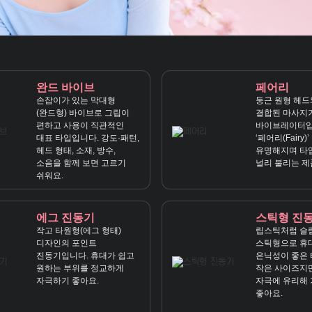
완드 바이브
페어리
손잡이가 있는 막대형
둥근 원형 헤드
(완드형) 바이브로 그립이
결합된 마사지
편하고 사용이 직관적인
바이브레이터입
대표 타입입니다. 강도·패턴,
‘페어리(Fairy)
헤드 형태, 소재, 방수,
유명해지며 타
소음을 함께 보면 고르기
널리 불리는 제
쉬워요.
에그 진동기
스틱형 진
작고 타원형(에그 형태)
립스틱처럼 슬
디자인의 포인트
스틱형으로 휴
진동기입니다. 휴대가 쉽고
은닉성이 좋은 
원하는 부위를 정교하게
작은 사이즈지
자극하기 좋아요.
자극에 유리해 
좋아요.