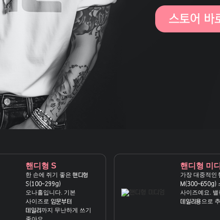
핸디형 S
핸디형 미
한 손에 쥐기 좋은
가장 대중적인
핸디형
S(100~299g)
M(300~650g)
오나홀입니다. 기본
사이즈예요. 밸
사이즈로
으로 
입문부터
데일리용
까지 무난하게 쓰기
데일리
좋아요.