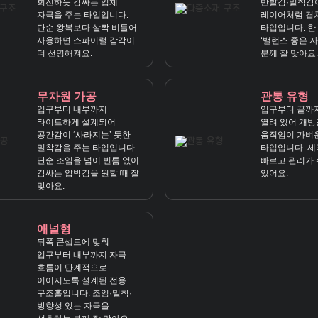
회전하듯 감싸는 입체
반발감·밀착감
자극을 주는 타입입니다.
레이어처럼 겹
단순 왕복보다 살짝 비틀어
타입입니다. 한
사용하면 스파이럴 감각이
‘밸런스 좋은 자
더 선명해져요.
분께 잘 맞아요.
무차원 가공
관통 유형
입구부터 내부까지
입구부터 끝까
타이트하게 설계되어
열려 있어 개방
공간감이 ‘사라지는’ 듯한
움직임이 가벼
밀착감을 주는 타입입니다.
타입입니다. 세
단순 조임을 넘어 빈틈 없이
빠르고 관리가 
감싸는 압박감을 원할 때 잘
있어요.
맞아요.
애널형
뒤쪽 콘셉트에 맞춰
입구부터 내부까지 자극
흐름이 단계적으로
이어지도록 설계된 전용
구조홀입니다. 조임·밀착·
방향성 있는 자극을