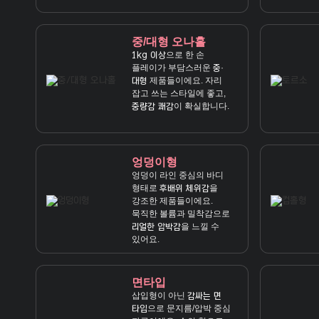
중/대형 오나홀
으로 한 손
1kg 이상
플레이가 부담스러운
중·
제품들이에요. 자리
대형
잡고 쓰는 스타일에 좋고,
이 확실합니다.
중량감 쾌감
엉덩이형
엉덩이 라인 중심의 바디
형태로
을
후배위 체위감
강조한 제품들이에요.
묵직한 볼륨과 밀착감으로
을 느낄 수
리얼한 압박감
있어요.
면타입
삽입형이 아닌
감싸는 면
으로 문지름/압박 중심
타입