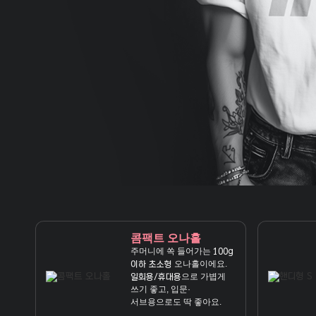
콤팩트 오나홀
주머니에 쏙 들어가는
100g
오나홀이에요.
이하 초소형
으로 가볍게
일회용/휴대용
쓰기 좋고, 입문·
서브용으로도 딱 좋아요.