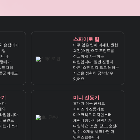
스파이로 팁
와 손잡이가
아주 얇은 팁이 미세한 원형
기형
회전(스핀)으로 포인트를
니다.
정교하게 자극하는
’ 형태가
타입입니다. 일반 진동과
입명처럼
다른 ‘스핀 감각’으로 원하는
품군이에요.
지점을 정확히 공략할 수
있어요.
동기
미니 진동기
림한
휴대가 쉬운 콤팩트
대와
사이즈의 진동기로
타입입니다.
디스크리트 디자인부터
만 포인트
캐릭터형까지 선택지가
가볍게 쓰기
다양해요. 소음, 강도, 충전/
방수, 소재를 체크하면 더
만족스럽습니다.