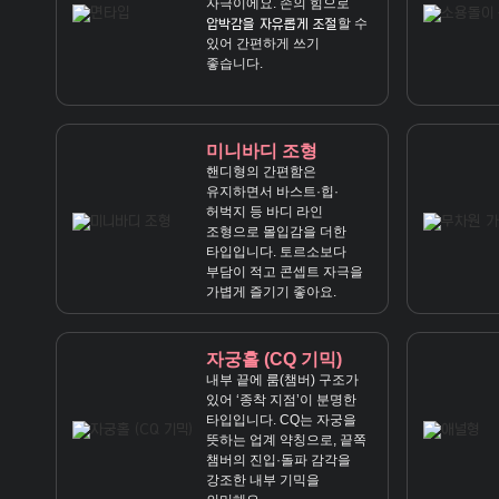
자극이에요. 손의 힘으로
할 수
압박감을 자유롭게 조절
있어 간편하게 쓰기
좋습니다.
미니바디 조형
핸디형의 간편함은
유지하면서 바스트·힙·
허벅지 등 바디 라인
조형으로 몰입감을 더한
타입입니다. 토르소보다
부담이 적고 콘셉트 자극을
가볍게 즐기기 좋아요.
자궁홀 (CQ 기믹)
내부 끝에 룸(챔버) 구조가
있어 ‘종착 지점’이 분명한
타입입니다. CQ는 자궁을
뜻하는 업계 약칭으로, 끝쪽
챔버의 진입·돌파 감각을
강조한 내부 기믹을