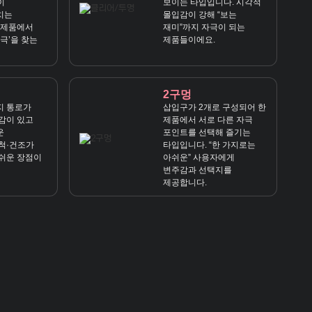
이
보이는 타입입니다. 시각적
치는
몰입감이 강해 “보는
 제품에서
재미”까지 자극이 되는
극’을 찾는
제품들이에요.
2구멍
지 통로가
삽입구가 2개로 구성되어 한
감이 있고
제품에서 서로 다른 자극
운
포인트를 선택해 즐기는
척·건조가
타입입니다. “한 가지로는
쉬운 장점이
아쉬운” 사용자에게
변주감과 선택지를
제공합니다.