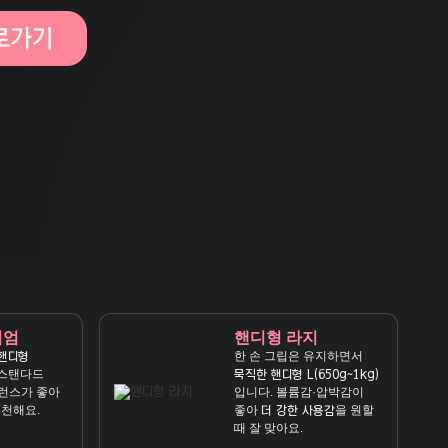
디엄
핸디형 라지
한 손 그립은 유지하면서
핸디형
스탠다드
묵직한 핸디형 L(650g~1kg)
런스가 좋아
입니다. 볼륨감·압박감이
추천해요.
좋아
을 원할
더 강한 사용감
때 잘 맞아요.