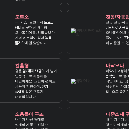
토르소
전동/자동
목~가슴~골반까지
진동·전동·자동
토르소
로 구현된 바디형
형태
기능으로 자극을
오나홀이에요. 리얼돌보다
오나홀이에요. 
가볍고 부담이 적어
줄이고
볼륨
모드/강
에 잘 맞습니다.
바꿔 즐길 수 있
플레이
컵홀형
바닥오나
홀을
에 넣어
바닥에 고정해
컵/케이스(홀더)
안정적으로 사용하는
으로 플
움직임
타입이에요. 그립이 편하고
타입이에요. 
사용이 간편하며,
체위감에 가깝
텐가
같은 구조가
으로 즐기기
플립홀
리듬
대표적입니다.
소용돌이 구조
다중소재 
내부가 나선 형태로
내부·외부가 서
설계되어 통로 전체가
경도로 설계돼 