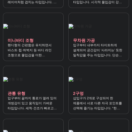
레이어처럼 겹치는 타입입니다. 한
타입입니다. 시각적 몰입감이 강해
제품에서 ‘밸런스 좋은 자극’을 찾는
“보는 재미”까지 자극이 되는
분께 잘 맞아요.
제품들이에요.
미니바디 조형
무차원 가공
핸디형의 간편함은 유지하면서
입구부터 내부까지 타이트하게
바스트·힙·허벅지 등 바디 라인
설계되어 공간감이 ‘사라지는’ 듯한
조형으로 몰입감을 더한
밀착감을 주는 타입입니다. 단순
타입입니다. 토르소보다 부담이
조임을 넘어 빈틈 없이 감싸는
적고 콘셉트 자극을 가볍게 즐기기
압박감을 원할 때 잘 맞아요.
좋아요.
관통 유형
2구멍
입구부터 끝까지 통로가 열려 있어
삽입구가 2개로 구성되어 한
개방감이 있고 움직임이 가벼운
제품에서 서로 다른 자극 포인트를
타입입니다. 세척·건조가 빠르고
선택해 즐기는 타입입니다. “한
관리가 쉬운 장점이 있어요.
가지로는 아쉬운” 사용자에게
변주감과 선택지를 제공합니다.