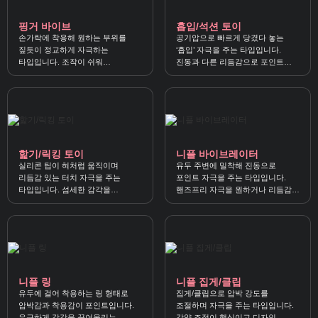
핑거 바이브
흡입/석션 토이
손가락에 착용해 원하는 부위를
공기압으로 빠르게 당겼다 놓는
짚듯이 정교하게 자극하는
‘흡입’ 자극을 주는 타입입니다.
타입입니다. 조작이 쉬워
진동과 다른 리듬감으로 포인트
입문용이나 섬세한 자극 취향에 잘
자극을 선호할 때 잘 맞아요.
맞아요.
핥기/릭킹 토이
니플 바이브레이터
실리콘 팁이 혀처럼 움직이며
유두 주변에 밀착해 진동으로
리듬감 있는 터치 자극을 주는
포인트 자극을 주는 타입입니다.
타입입니다. 섬세한 감각을
핸즈프리 자극을 원하거나 리듬감을
좋아하거나 진동이 부담스러울 때
선호할 때 잘 맞아요.
추천해요.
니플 링
니플 집게/클립
유두에 걸어 착용하는 링 형태로
집게/클립으로 압박 강도를
압박감과 착용감이 포인트입니다.
조절하며 자극을 주는 타입입니다.
은근하게 감각을 끌어올리는
강약 조절이 핵심이고 디자인