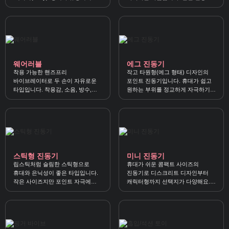
타입명처럼 널리 불리는
다른 ‘스핀 감각’으로 원하는 지점을
제품군이에요.
정확히 공략할 수 있어요.
웨어러블
에그 진동기
착용 가능한 핸즈프리
작고 타원형(에그 형태) 디자인의
바이브레이터로 두 손이 자유로운
포인트 진동기입니다. 휴대가 쉽고
타입입니다. 착용감, 소음, 방수,
원하는 부위를 정교하게 자극하기
리모컨/앱 조정, 배터리 등을 함께
좋아요.
확인하면 만족도가 높아요.
스틱형 진동기
미니 진동기
립스틱처럼 슬림한 스틱형으로
휴대가 쉬운 콤팩트 사이즈의
휴대와 은닉성이 좋은 타입입니다.
진동기로 디스크리트 디자인부터
작은 사이즈지만 포인트 자극에
캐릭터형까지 선택지가 다양해요.
유리해 가볍게 쓰기 좋아요.
소음, 강도, 충전/방수, 소재를
체크하면 더 만족스럽습니다.