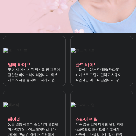
멀티 바이브
완드 바이브
두 가지 이상 자극 방식을 한 제품에
손잡이가 있는 막대형(완드형)
결합한 바이브레이터입니다. 외부·
바이브로 그립이 편하고 사용이
내부 자극을 동시에 노리거나 흡입
직관적인 대표 타입입니다. 강도·
+진동처럼 기능을 조합해 입체적인
패턴, 헤드 형태, 소재, 방수, 소음을
쾌감을 즐길 수 있어요.
함께 보면 고르기 쉬워요.
페어리
스파이로 팁
둥근 원형 헤드와 손잡이가 결합된
아주 얇은 팁이 미세한 원형 회전
마사지기형 바이브레이터입니다.
(스핀)으로 포인트를 정교하게
‘페어리(Fairy)’ 형태가 유명해지며
자극하는 타입입니다. 일반 진동과