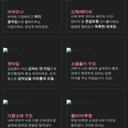
바닥오나
신체/페티쉬
허리
신체 부위 모티브·페티쉬·수인/
바닥에 고정해두고
콘셉트형
움직임
판타지 등
오나홀이에요.
으로 플레이하는
독특한 세계관과
타입이에요. 정상위 체위감에
평범한 형태보다
자연스러운 리듬
자극
가깝고,
으로
을 찾는 분께 추천합니다.
즐기기 좋습니다.
면타입
소용돌이 구조
감싸는 면 타입
내부가 나선 형태로 설계되어 통로
삽입형이 아닌
으로
전체가 회전하듯 감싸는 입체
문지름/압박 중심 자극이에요. 손의
자극을 주는 타입입니다. 단순
압박감을 자유롭게 조절
힘으로
할
왕복보다 살짝 비틀어 사용하면
수 있어 간편하게 쓰기 좋습니다.
스파이럴 감각이 더 선명해져요.
다중소재 구조
클리어/투명
내부·외부가 서로 다른 소재/경도로
투명·반투명 소재로 내부 구조와
설계돼 압박감·반발감·밀착감이
움직임이 그대로 보이는