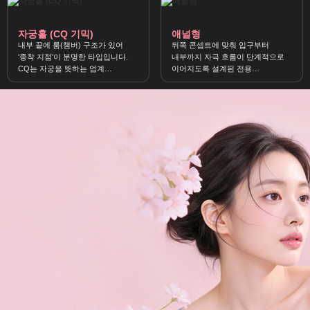
자궁홀 (CQ 기믹)
애널형
내부 끝에 룸(챔버) 구조가 있어
뒤쪽 콘셉트에 맞춰 입구부터
‘종착 지점’이 분명한 타입입니다.
내부까지 자극 흐름이 단계적으로
CQ는 자궁을 뜻하는 업계
이어지도록 설계된 전용
약칭으로, 끝쪽 챔버의 진입·돌파
구조홀입니다. 조임·밀착·방향성
감각을 강조한 내부 기믹을
있는 자극을 선호하는 분께 잘
의미해요.
맞아요.