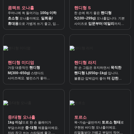
콤팩트 오나홀
핸디형 S
100g 이하
핸디형
주머니에 쏙 들어가는
한 손에 쥐기 좋은
초소형
일회용/
S(100~299g)
오나홀이에요.
오나홀입니다. 기본
휴대용
입문부터 데일리
으로 가볍게 쓰기 좋고, 입문
사이즈로
까지
·서브용으로도 딱 좋아요.
무난하게 쓰기 좋아요.
핸디형 미디엄
핸디형 라지
핸디형
묵직한
가장 대중적인
한 손 그립은 유지하면서
M(300~650g)
핸디형 L(650g~1kg)
스탠다드
입니다.
사이즈예요. 밸런스가 좋아
더 강한
볼륨감·압박감이 좋아
데일리용
으로 추천해요.
사용감
을 원할 때 잘 맞아요.
중/대형 오나홀
토르소
1kg 이상
토르소 형태
으로 한 손 플레이가
목~가슴~골반까지
로
중·대형
구현된 바디형 오나홀이에요.
부담스러운
제품들이에요.
리얼돌보다 가볍고 부담이 적어
자리 잡고 쓰는 스타일에 좋고,