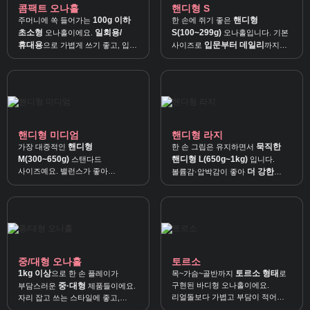
콤팩트 오나홀
핸디형 S
100g 이하
핸디형
주머니에 쏙 들어가는
한 손에 쥐기 좋은
초소형
일회용/
S(100~299g)
오나홀이에요.
오나홀입니다. 기본
휴대용
입문부터 데일리
으로 가볍게 쓰기 좋고, 입문
사이즈로
까지
·서브용으로도 딱 좋아요.
무난하게 쓰기 좋아요.
핸디형 미디엄
핸디형 라지
핸디형
묵직한
가장 대중적인
한 손 그립은 유지하면서
M(300~650g)
핸디형 L(650g~1kg)
스탠다드
입니다.
사이즈예요. 밸런스가 좋아
더 강한
볼륨감·압박감이 좋아
데일리용
으로 추천해요.
사용감
을 원할 때 잘 맞아요.
중/대형 오나홀
토르소
1kg 이상
토르소 형태
으로 한 손 플레이가
목~가슴~골반까지
로
중·대형
구현된 바디형 오나홀이에요.
부담스러운
제품들이에요.
리얼돌보다 가볍고 부담이 적어
자리 잡고 쓰는 스타일에 좋고,
볼륨 플레이
에 잘 맞습니다.