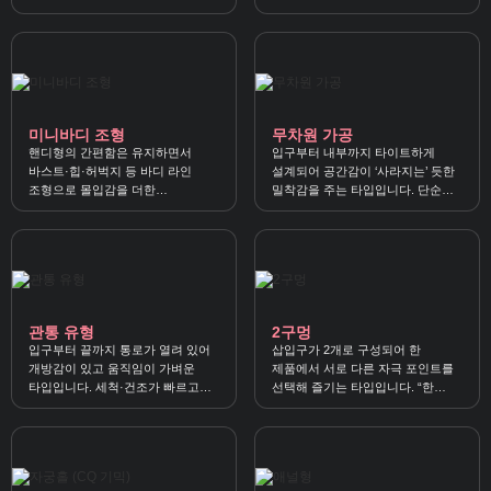
제품에서 ‘밸런스 좋은 자극’을 찾는
“보는 재미”까지 자극이 되는
분께 잘 맞아요.
제품들이에요.
미니바디 조형
무차원 가공
핸디형의 간편함은 유지하면서
입구부터 내부까지 타이트하게
바스트·힙·허벅지 등 바디 라인
설계되어 공간감이 ‘사라지는’ 듯한
조형으로 몰입감을 더한
밀착감을 주는 타입입니다. 단순
타입입니다. 토르소보다 부담이
조임을 넘어 빈틈 없이 감싸는
적고 콘셉트 자극을 가볍게 즐기기
압박감을 원할 때 잘 맞아요.
좋아요.
관통 유형
2구멍
입구부터 끝까지 통로가 열려 있어
삽입구가 2개로 구성되어 한
개방감이 있고 움직임이 가벼운
제품에서 서로 다른 자극 포인트를
타입입니다. 세척·건조가 빠르고
선택해 즐기는 타입입니다. “한
관리가 쉬운 장점이 있어요.
가지로는 아쉬운” 사용자에게
변주감과 선택지를 제공합니다.