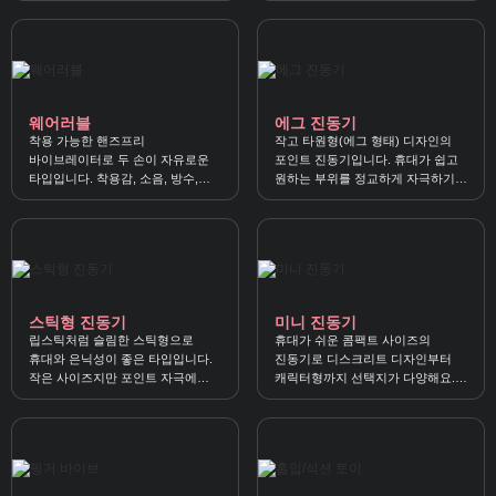
제품군이에요.
정확히 공략할 수 있어요.
웨어러블
에그 진동기
착용 가능한 핸즈프리
작고 타원형(에그 형태) 디자인의
바이브레이터로 두 손이 자유로운
포인트 진동기입니다. 휴대가 쉽고
타입입니다. 착용감, 소음, 방수,
원하는 부위를 정교하게 자극하기
리모컨/앱 조정, 배터리 등을 함께
좋아요.
확인하면 만족도가 높아요.
스틱형 진동기
미니 진동기
립스틱처럼 슬림한 스틱형으로
휴대가 쉬운 콤팩트 사이즈의
휴대와 은닉성이 좋은 타입입니다.
진동기로 디스크리트 디자인부터
작은 사이즈지만 포인트 자극에
캐릭터형까지 선택지가 다양해요.
유리해 가볍게 쓰기 좋아요.
소음, 강도, 충전/방수, 소재를
체크하면 더 만족스럽습니다.