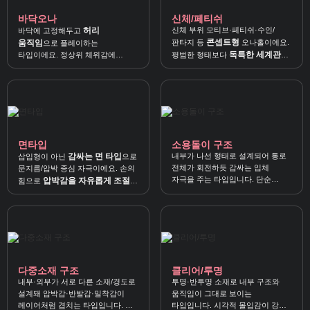
바닥오나
신체/페티쉬
허리
신체 부위 모티브·페티쉬·수인/
바닥에 고정해두고
콘셉트형
움직임
판타지 등
오나홀이에요.
으로 플레이하는
독특한 세계관과
타입이에요. 정상위 체위감에
평범한 형태보다
자연스러운 리듬
자극
가깝고,
으로
을 찾는 분께 추천합니다.
즐기기 좋습니다.
면타입
소용돌이 구조
감싸는 면 타입
내부가 나선 형태로 설계되어 통로
삽입형이 아닌
으로
전체가 회전하듯 감싸는 입체
문지름/압박 중심 자극이에요. 손의
자극을 주는 타입입니다. 단순
압박감을 자유롭게 조절
힘으로
할
왕복보다 살짝 비틀어 사용하면
수 있어 간편하게 쓰기 좋습니다.
스파이럴 감각이 더 선명해져요.
다중소재 구조
클리어/투명
내부·외부가 서로 다른 소재/경도로
투명·반투명 소재로 내부 구조와
설계돼 압박감·반발감·밀착감이
움직임이 그대로 보이는
레이어처럼 겹치는 타입입니다. 한
타입입니다. 시각적 몰입감이 강해