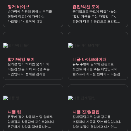
핑거 바이브
흡입/석션 토이
손가락에 착용해 원하는 부위를
공기압으로 빠르게 당겼다 놓는
짚듯이 정교하게 자극하는
‘흡입’ 자극을 주는 타입입니다.
타입입니다. 조작이 쉬워
진동과 다른 리듬감으로 포인트
입문용이나 섬세한 자극 취향에 잘
자극을 선호할 때 잘 맞아요.
맞아요.
핥기/릭킹 토이
니플 바이브레이터
실리콘 팁이 혀처럼 움직이며
유두 주변에 밀착해 진동으로
리듬감 있는 터치 자극을 주는
포인트 자극을 주는 타입입니다.
타입입니다. 섬세한 감각을
핸즈프리 자극을 원하거나 리듬감을
좋아하거나 진동이 부담스러울 때
선호할 때 잘 맞아요.
추천해요.
니플 링
니플 집게/클립
유두에 걸어 착용하는 링 형태로
집게/클립으로 압박 강도를
압박감과 착용감이 포인트입니다.
조절하며 자극을 주는 타입입니다.
은근하게 감각을 끌어올리는
강약 조절이 핵심이고 디자인