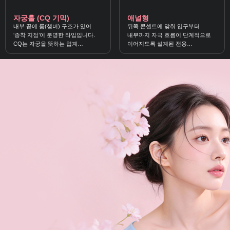
자궁홀 (CQ 기믹)
애널형
내부 끝에 룸(챔버) 구조가 있어
뒤쪽 콘셉트에 맞춰 입구부터
‘종착 지점’이 분명한 타입입니다.
내부까지 자극 흐름이 단계적으로
CQ는 자궁을 뜻하는 업계
이어지도록 설계된 전용
약칭으로, 끝쪽 챔버의 진입·돌파
구조홀입니다. 조임·밀착·방향성
감각을 강조한 내부 기믹을
있는 자극을 선호하는 분께 잘
의미해요.
맞아요.