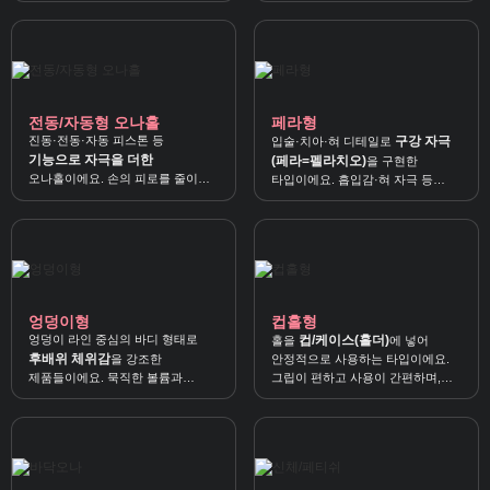
중량감 쾌감
이 확실합니다.
전동/자동형 오나홀
페라형
진동·전동·자동 피스톤 등
구강 자극
입술·치아·혀 디테일로
기능으로 자극을 더한
(페라=펠라치오)
을 구현한
오나홀이에요. 손의 피로를 줄이고
타입이에요. 흡입감·혀 자극 등
모드/강도
를 쉽게 바꿔 즐길 수
페라 특화 포인트
를 원할 때 잘
있어요.
맞습니다.
엉덩이형
컵홀형
엉덩이 라인 중심의 바디 형태로
컵/케이스(홀더)
홀을
에 넣어
후배위 체위감
을 강조한
안정적으로 사용하는 타입이에요.
제품들이에요. 묵직한 볼륨과
그립이 편하고 사용이 간편하며,
리얼한 압박감
텐가 플립홀
밀착감으로
을 느낄
같은 구조가
수 있어요.
대표적입니다.