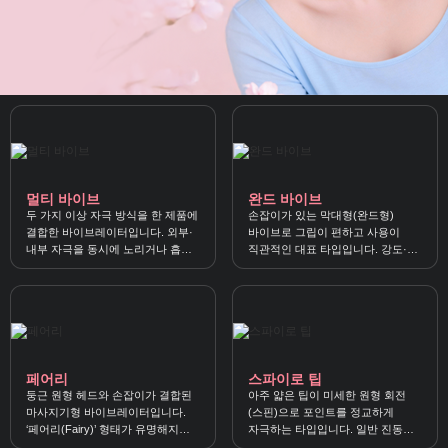
멀티 바이브
완드 바이브
두 가지 이상 자극 방식을 한 제품에
손잡이가 있는 막대형(완드형)
결합한 바이브레이터입니다. 외부·
바이브로 그립이 편하고 사용이
내부 자극을 동시에 노리거나 흡입
직관적인 대표 타입입니다. 강도·
+진동처럼 기능을 조합해 입체적인
패턴, 헤드 형태, 소재, 방수, 소음을
쾌감을 즐길 수 있어요.
함께 보면 고르기 쉬워요.
페어리
스파이로 팁
둥근 원형 헤드와 손잡이가 결합된
아주 얇은 팁이 미세한 원형 회전
마사지기형 바이브레이터입니다.
(스핀)으로 포인트를 정교하게
‘페어리(Fairy)’ 형태가 유명해지며
자극하는 타입입니다. 일반 진동과
타입명처럼 널리 불리는
다른 ‘스핀 감각’으로 원하는 지점을